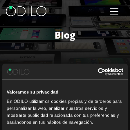
Blog
Results for: ALAMW18
Valoramos su privacidad
Nothing Found
En ODILO utilizamos cookies propias y de terceros para
personalizar la web, analizar nuestros servicios y
It seems we can’t find what you’re looking for. Perhaps
mostrarte publicidad relacionada con tus preferencias y
searching can help.
basándonos en tus hábitos de navegación.