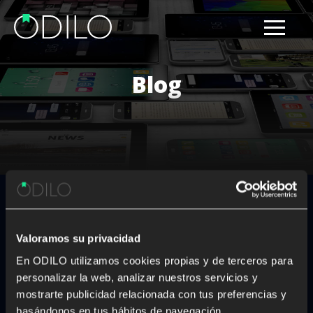
Blog
Results for: democratizing
education
Valoramos su privacidad
Nothing Found
En ODILO utilizamos cookies propias y de terceros para
personalizar la web, analizar nuestros servicios y
It seems we can’t find what you’re looking for. Perhaps
mostrarte publicidad relacionada con tus preferencias y
searching can help.
basándonos en tus hábitos de navegación.