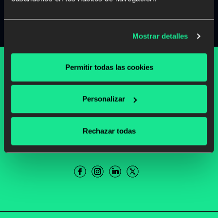
Search
Mostrar detalles
Permitir todas las cookies
WORK WITH US
CONTENT PROVIDERS
Personalizar
SALES PARTNERS
Rechazar todas
ODILO & AWS