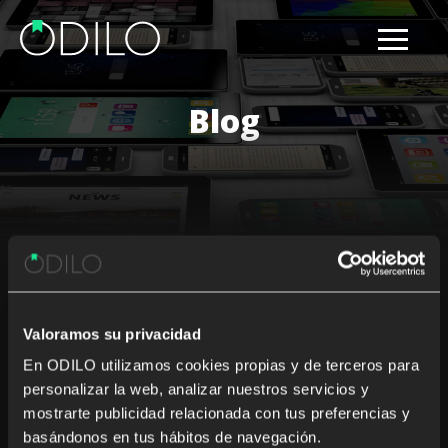
Blog
Results for: digital library
philippines
Valoramos su privacidad
Nothing Found
En ODILO utilizamos cookies propias y de terceros para
personalizar la web, analizar nuestros servicios y
mostrarte publicidad relacionada con tus preferencias y
It seems we can’t find what you’re looking for. Perhaps
basándonos en tus hábitos de navegación.
searching can help.