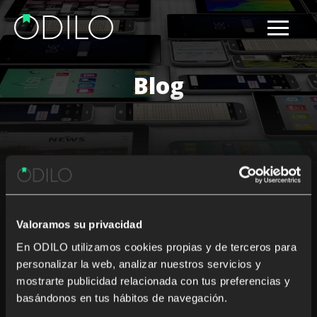
Blog
Results for: digital reading plan
Valoramos su privacidad
Nothing Found
En ODILO utilizamos cookies propias y de terceros para
personalizar la web, analizar nuestros servicios y
It seems we can’t find what you’re looking for. Perhaps
mostrarte publicidad relacionada con tus preferencias y
searching can help.
basándonos en tus hábitos de navegación.