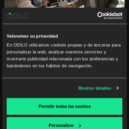
Valoramos su privacidad
En ODILO utilizamos cookies propias y de terceros para
personalizar la web, analizar nuestros servicios y
mostrarte publicidad relacionada con tus preferencias y
Inclusive leadership: a key to
basándonos en tus hábitos de navegación.
boosting diversity and innovation in
businesses
Mostrar detalles
Learn how inclusive leadership fosters diversity, drives
innovation, and enhances business performance.
Create an inclusive and diverse work environment.
Permitir todas las cookies
Corporate
Unlimited learning
Personalizar