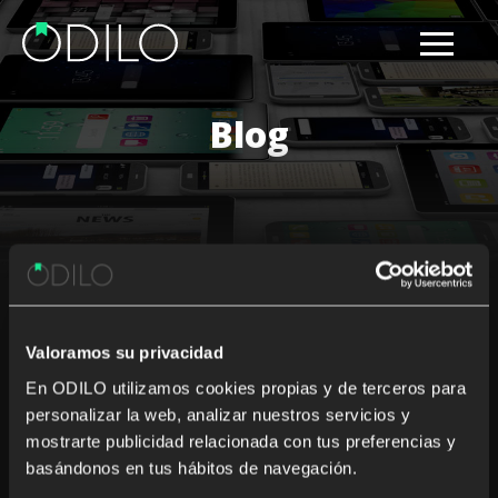
Blog
Results for: Dondurn Press
Valoramos su privacidad
Nothing Found
En ODILO utilizamos cookies propias y de terceros para
personalizar la web, analizar nuestros servicios y
It seems we can’t find what you’re looking for. Perhaps
mostrarte publicidad relacionada con tus preferencias y
searching can help.
basándonos en tus hábitos de navegación.