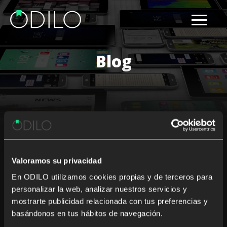
Blog
Results for: ebook providers
Valoramos su privacidad
Nothing Found
En ODILO utilizamos cookies propias y de terceros para
personalizar la web, analizar nuestros servicios y
It seems we can’t find what you’re looking for. Perhaps
mostrarte publicidad relacionada con tus preferencias y
searching can help.
basándonos en tus hábitos de navegación.