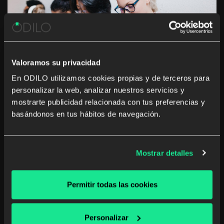
Valoramos su privacidad
En ODILO utilizamos cookies propias y de terceros para
personalizar la web, analizar nuestros servicios y
mostrarte publicidad relacionada con tus preferencias y
The Importance of Multiformat
basándonos en tus hábitos de navegación.
Content in Enhancing the Learning
Experience
Mostrar detalles
Integrating multiformat content is key to optimizing
the learning experience. Discover how to implement it
in your educational methodology.
Permitir todas las cookies
Higher Education
Unlimited learning
Personalizar