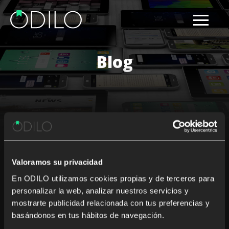
Blog
Results for: european union
Valoramos su privacidad
Nothing Found
En ODILO utilizamos cookies propias y de terceros para
personalizar la web, analizar nuestros servicios y
It seems we can’t find what you’re looking for. Perhaps
mostrarte publicidad relacionada con tus preferencias y
searching can help.
basándonos en tus hábitos de navegación.