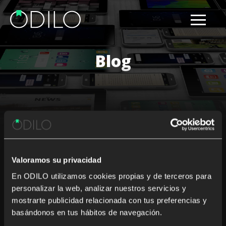
Blog
Results for: Joel Sommerfeldt
Valoramos su privacidad
Nothing Found
En ODILO utilizamos cookies propias y de terceros para
personalizar la web, analizar nuestros servicios y
It seems we can’t find what you’re looking for. Perhaps
mostrarte publicidad relacionada con tus preferencias y
searching can help.
basándonos en tus hábitos de navegación.