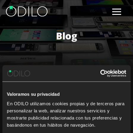
Blog
Results for: learning live
Valoramos su privacidad
Nothing Found
En ODILO utilizamos cookies propias y de terceros para
personalizar la web, analizar nuestros servicios y
It seems we can’t find what you’re looking for. Perhaps
mostrarte publicidad relacionada con tus preferencias y
searching can help.
basándonos en tus hábitos de navegación.