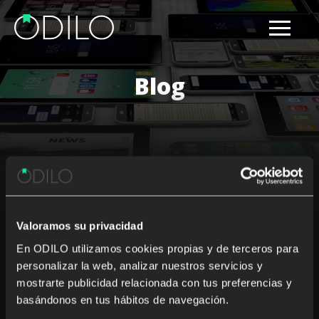
Blog
Results for: literacy levels
Valoramos su privacidad
Nothing Found
En ODILO utilizamos cookies propias y de terceros para
personalizar la web, analizar nuestros servicios y
It seems we can’t find what you’re looking for. Perhaps
mostrarte publicidad relacionada con tus preferencias y
searching can help.
basándonos en tus hábitos de navegación.