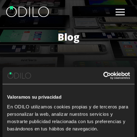
Blog
Results for: literacy
Valoramos su privacidad
Nothing Found
En ODILO utilizamos cookies propias y de terceros para
personalizar la web, analizar nuestros servicios y
It seems we can’t find what you’re looking for. Perhaps
mostrarte publicidad relacionada con tus preferencias y
searching can help.
basándonos en tus hábitos de navegación.