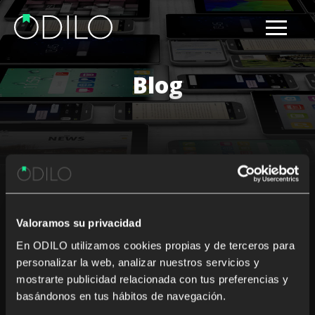
Blog
Results for: Nordic countries
Valoramos su privacidad
Nothing Found
En ODILO utilizamos cookies propias y de terceros para
personalizar la web, analizar nuestros servicios y
It seems we can’t find what you’re looking for. Perhaps
mostrarte publicidad relacionada con tus preferencias y
searching can help.
basándonos en tus hábitos de navegación.