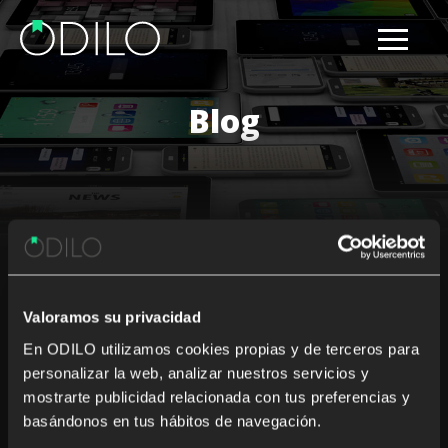
Blog
Results for: ODILO Covid help
Valoramos su privacidad
Nothing Found
En ODILO utilizamos cookies propias y de terceros para
personalizar la web, analizar nuestros servicios y
It seems we can’t find what you’re looking for. Perhaps
mostrarte publicidad relacionada con tus preferencias y
searching can help.
basándonos en tus hábitos de navegación.