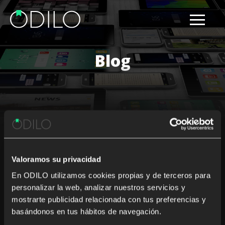
Blog
Results for: OECD
Valoramos su privacidad
Nothing Found
En ODILO utilizamos cookies propias y de terceros para
personalizar la web, analizar nuestros servicios y
It seems we can’t find what you’re looking for. Perhaps
mostrarte publicidad relacionada con tus preferencias y
searching can help.
basándonos en tus hábitos de navegación.