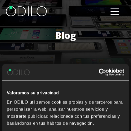
Blog
Results for: prima
Valoramos su privacidad
Nothing Found
En ODILO utilizamos cookies propias y de terceros para
personalizar la web, analizar nuestros servicios y
It seems we can’t find what you’re looking for. Perhaps
mostrarte publicidad relacionada con tus preferencias y
searching can help.
basándonos en tus hábitos de navegación.