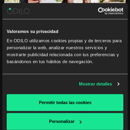
Valoramos su privacidad
En ODILO utilizamos cookies propias y de terceros para
personalizar la web, analizar nuestros servicios y
How to Innovate in University
mostrarte publicidad relacionada con tus preferencias y
Environments to Transform
basándonos en tus hábitos de navegación.
Academic Futures
Discover how to foster a culture of innovation in
Mostrar detalles
university settings, transforming the academic future
towards a more creative and disruptive approach.
Permitir todas las cookies
Higher Education
Unlimited learning
Personalizar
Read more