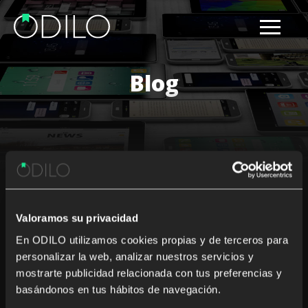
Blog
Results for: Windows Store
Valoramos su privacidad
Nothing Found
En ODILO utilizamos cookies propias y de terceros para
personalizar la web, analizar nuestros servicios y
It seems we can’t find what you’re looking for. Perhaps
mostrarte publicidad relacionada con tus preferencias y
searching can help.
basándonos en tus hábitos de navegación.