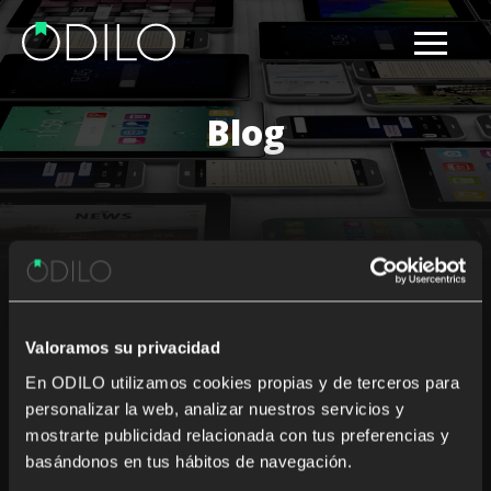
Blog
Results for: wokplace readings
Valoramos su privacidad
Nothing Found
En ODILO utilizamos cookies propias y de terceros para
personalizar la web, analizar nuestros servicios y
It seems we can’t find what you’re looking for. Perhaps
mostrarte publicidad relacionada con tus preferencias y
searching can help.
basándonos en tus hábitos de navegación.