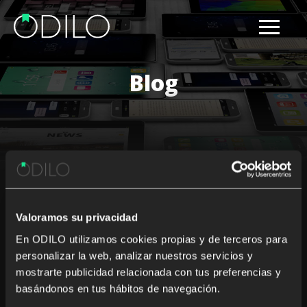
Blog
Results for: digital
Valoramos su privacidad
Nothing Found
En ODILO utilizamos cookies propias y de terceros para
personalizar la web, analizar nuestros servicios y
It seems we can’t find what you’re looking for. Perhaps
mostrarte publicidad relacionada con tus preferencias y
searching can help.
basándonos en tus hábitos de navegación.