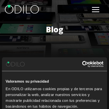
Blog
Results for: national library of
the Netherlands
Valoramos su privacidad
Nothing Found
En ODILO utilizamos cookies propias y de terceros para
personalizar la web, analizar nuestros servicios y
mostrarte publicidad relacionada con tus preferencias y
It seems we can’t find what you’re looking for. Perhaps
basándonos en tus hábitos de navegación.
searching can help.