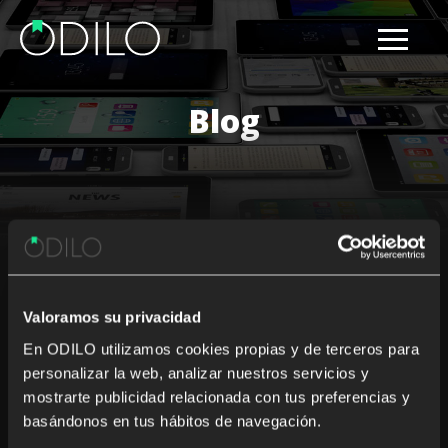
Blog
Results for: OdiloLeisure
Valoramos su privacidad
Nothing Found
En ODILO utilizamos cookies propias y de terceros para
personalizar la web, analizar nuestros servicios y
It seems we can’t find what you’re looking for. Perhaps
mostrarte publicidad relacionada con tus preferencias y
searching can help.
basándonos en tus hábitos de navegación.