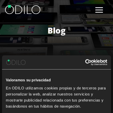
Blog
Results for: Philippines
Valoramos su privacidad
Nothing Found
En ODILO utilizamos cookies propias y de terceros para
personalizar la web, analizar nuestros servicios y
It seems we can’t find what you’re looking for. Perhaps
mostrarte publicidad relacionada con tus preferencias y
searching can help.
basándonos en tus hábitos de navegación.