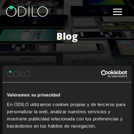
Blog
Results for: platform
Valoramos su privacidad
Nothing Found
En ODILO utilizamos cookies propias y de terceros para
personalizar la web, analizar nuestros servicios y
It seems we can’t find what you’re looking for. Perhaps
mostrarte publicidad relacionada con tus preferencias y
searching can help.
basándonos en tus hábitos de navegación.